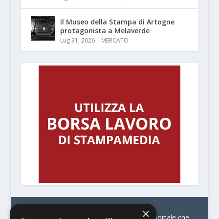
Il Museo della Stampa di Artogne
protagonista a Melaverde
Lug 31, 2026
|
MERCATO
×
© Stratego Group –
stampamedia.net è il portale che