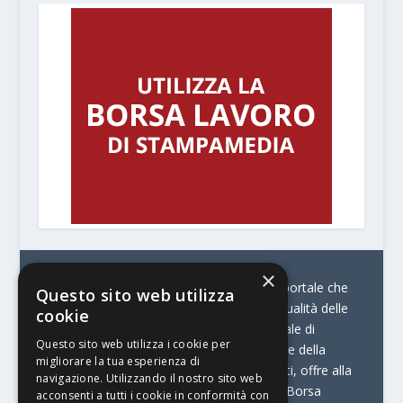
×
© Stratego Group –
stampamedia.net è il portale che
Questo sito web utilizza
racconta le innovazioni tecnologiche e l’attualità delle
cookie
aziende di stampa e di converting. È il portale di
Questo sito web utilizza i cookie per
riferimento per chi opera in Italia nel settore della
migliorare la tua esperienza di
comunicazione stampata. Oltre ai contenuti, offre alla
navigazione. Utilizzando il nostro sito web
propria community diversi servizi come:
la Borsa
acconsenti a tutti i cookie in conformità con