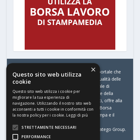
×
© Stratego Group –
stampamedia.net è il portale che
Questo sito web utilizza
racconta le innovazioni tecnologiche e l’attualità delle
cookie
aziende di stampa e di converting. È il portale di
Questo sito web utilizza i cookie per
riferimento per chi opera in Italia nel settore della
migliorare la tua esperienza di
comunicazione stampata. Oltre ai contenuti, offre alla
navigazione. Utilizzando il nostro sito web
propria community diversi servizi come:
la Borsa
acconsenti a tutti i cookie in conformità con
Lavoro, la Print Connection, i Big della Stampa e il
la nostra policy per i cookie.
Leggi di più
Centro Studi Printing.
STRETTAMENTE NECESSARI
Stampamedia.net è una delle testate di Stratego Group.
PERFORMANCE