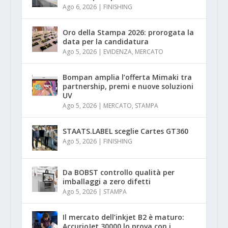
Ago 6, 2026
|
FINISHING
Oro della Stampa 2026: prorogata la
data per la candidatura
Ago 5, 2026
|
EVIDENZA
,
MERCATO
Bompan amplia l’offerta Mimaki tra
partnership, premi e nuove soluzioni
UV
Ago 5, 2026
|
MERCATO
,
STAMPA
STAATS.LABEL sceglie Cartes GT360
Ago 5, 2026
|
FINISHING
Da BOBST controllo qualità per
imballaggi a zero difetti
Ago 5, 2026
|
STAMPA
Il mercato dell’inkjet B2 è maturo:
AccurioJet 30000 lo prova con i