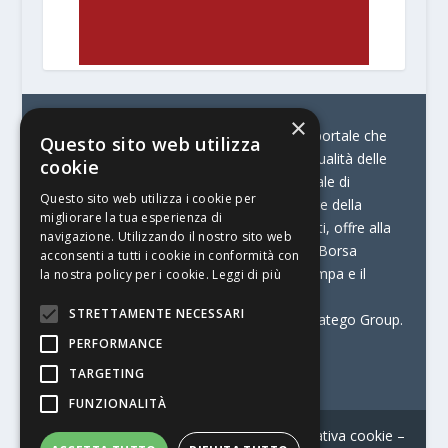
×
© Stratego Group –
stampamedia.net è il portale che
Questo sito web utilizza
racconta le innovazioni tecnologiche e l’attualità delle
cookie
aziende di stampa e di converting. È il portale di
Questo sito web utilizza i cookie per
riferimento per chi opera in Italia nel settore della
migliorare la tua esperienza di
comunicazione stampata. Oltre ai contenuti, offre alla
navigazione. Utilizzando il nostro sito web
propria community diversi servizi come:
la Borsa
acconsenti a tutti i cookie in conformità con
Lavoro, la Print Connection, i Big della Stampa e il
la nostra policy per i cookie.
Leggi di più
Centro Studi Printing.
STRETTAMENTE NECESSARI
Stampamedia.net è una delle testate di Stratego Group.
PERFORMANCE
Partita IVA
07921450156
TARGETING
FUNZIONALITÀ
Contatti
–
Informativa privacy
–
Informativa cookie
–