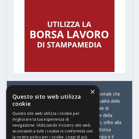
×
© Stratego Group –
stampamedia.net è il portale che
Questo sito web utilizza
racconta le innovazioni tecnologiche e l’attualità delle
cookie
aziende di stampa e di converting. È il portale di
Questo sito web utilizza i cookie per
riferimento per chi opera in Italia nel settore della
migliorare la tua esperienza di
comunicazione stampata. Oltre ai contenuti, offre alla
navigazione. Utilizzando il nostro sito web
propria community diversi servizi come:
la Borsa
acconsenti a tutti i cookie in conformità con
Lavoro, la Print Connection, i Big della Stampa e il
la nostra policy per i cookie.
Leggi di più