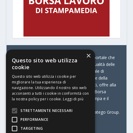
×
© Stratego Group –
stampamedia.net è il portale che
Questo sito web utilizza
racconta le innovazioni tecnologiche e l’attualità delle
cookie
aziende di stampa e di converting. È il portale di
Questo sito web utilizza i cookie per
riferimento per chi opera in Italia nel settore della
migliorare la tua esperienza di
comunicazione stampata. Oltre ai contenuti, offre alla
navigazione. Utilizzando il nostro sito web
propria community diversi servizi come:
la Borsa
acconsenti a tutti i cookie in conformità con
Lavoro, la Print Connection, i Big della Stampa e il
la nostra policy per i cookie.
Leggi di più
Centro Studi Printing.
STRETTAMENTE NECESSARI
Stampamedia.net è una delle testate di Stratego Group.
PERFORMANCE
Partita IVA
07921450156
TARGETING