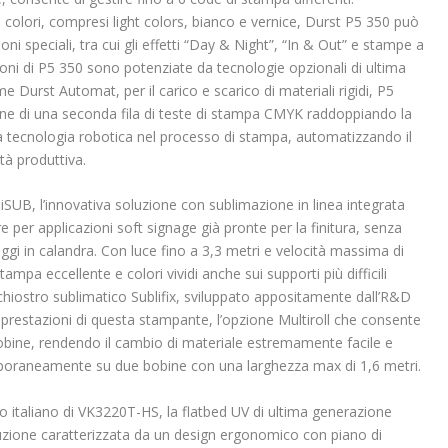
colori, compresi light colors, bianco e vernice, Durst P5 350 può
ni speciali, tra cui gli effetti “Day & Night”, “In & Out” e stampe a
tazioni di P5 350 sono potenziate da tecnologie opzionali di ultima
 Durst Automat, per il carico e scarico di materiali rigidi, P5
ione di una seconda fila di teste di stampa CMYK raddoppiando la
la tecnologia robotica nel processo di stampa, automatizzando il
tà produttiva.
 iSUB, l’innovativa soluzione con sublimazione in linea integrata
e per applicazioni soft signage già pronte per la finitura, senza
aggi in calandra. Con luce fino a 3,3 metri e velocità massima di
tampa eccellente e colori vividi anche sui supporti più difficili
nchiostro sublimatico Sublifix, sviluppato appositamente dall’R&D
prestazioni di questa stampante, l’opzione Multiroll che consente
bine, rendendo il cambio di materiale estremamente facile e
poraneamente su due bobine con una larghezza max di 1,6 metri.
to italiano di VK3220T-HS, la flatbed UV di ultima generazione
uzione caratterizzata da un design ergonomico con piano di