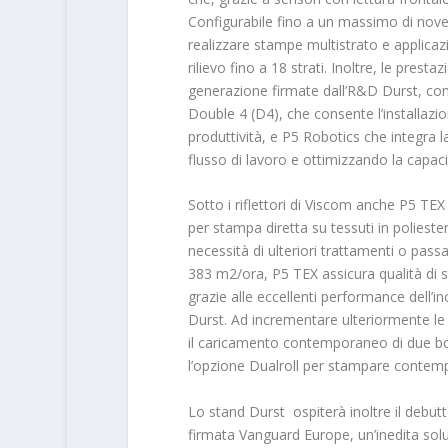
Configurabile fino a un massimo di nove 
realizzare stampe multistrato e applicazio
rilievo fino a 18 strati. Inoltre, le pres
generazione firmate dall’R&D Durst, come
Double 4 (D4), che consente l’installaz
produttività, e P5 Robotics che integra 
flusso di lavoro e ottimizzando la capaci
Sotto i riflettori di Viscom anche P5 TEX
per stampa diretta su tessuti in poliester
necessità di ulteriori trattamenti o pass
383 m
2
/ora, P5 TEX assicura qualità di s
grazie alle eccellenti performance dell’i
Durst. Ad incrementare ulteriormente le 
il caricamento contemporaneo di due bo
l’opzione Dualroll per stampare contem
Lo stand Durst ospiterà inoltre il debut
firmata Vanguard Europe, un’inedita sol