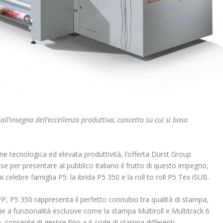
l’insegna dell’eccellenza produttiva, concetto su cui si basa
 tecnologica ed elevata produttività, l’offerta Durst Group
e per presentare al pubblico italiano il frutto di questo impegno,
ai celebre famiglia P5: la ibrida P5 350 e la roll to roll P5 Tex iSUB.
FP, P5 350 rappresenta il perfetto connubio tra qualità di stampa,
azie a funzionalità esclusive come la stampa Multiroll e Multitrack 6
e, consente di gestire fino a 6 code di stampa differenti.