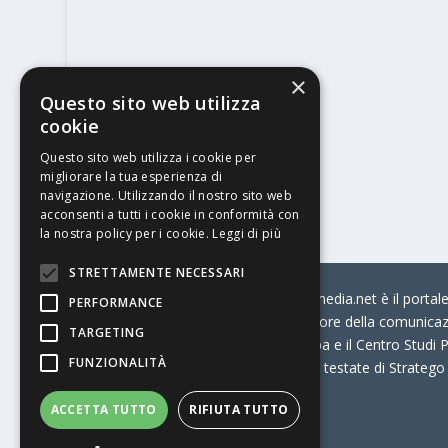
×
Questo sito web utilizza
cookie
Questo sito web utilizza i cookie per
migliorare la tua esperienza di
navigazione. Utilizzando il nostro sito web
acconsenti a tutti i cookie in conformità con
la nostra policy per i cookie.
Leggi di più
STRETTAMENTE NECESSARI
© Stratego Group –
stampamedia.net è il portale 
PERFORMANCE
per chi opera in Italia nel settore della comunica
TARGETING
Connection, i Big della Stampa e il Centro Studi P
FUNZIONALITÀ
Stampamedia.net è una delle testate di Stratego
ACCETTA TUTTO
RIFIUTA TUTTO
Partita IVA
07921450156