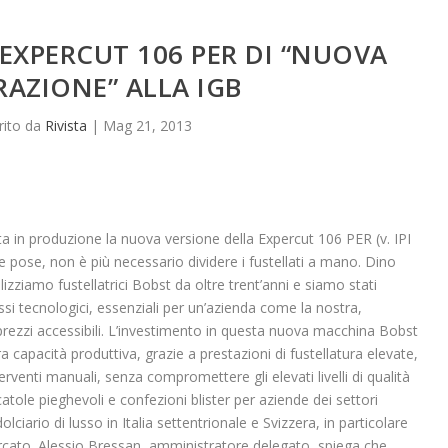
EXPERCUT 106 PER DI “NUOVA
AZIONE” ALLA IGB
rito da
Rivista
|
Mag 21, 2013
 in produzione la nuova versione della Expercut 106 PER (v. IPI
 pose, non è più necessario dividere i fustellati a mano. Dino
izziamo fustellatrici Bobst da oltre trent’anni e siamo stati
essi tecnologici, essenziali per un’azienda come la nostra,
prezzi accessibili. L’investimento in questa nuova macchina Bobst
a capacità produttiva, grazie a prestazioni di fustellatura elevate,
erventi manuali, senza compromettere gli elevati livelli di qualità
scatole pieghevoli e confezioni blister per aziende dei settori
iario di lusso in Italia settentrionale e Svizzera, in particolare
rcato. Alessio Bressan, amministratore delegato, spiega che