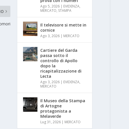
prova con i numeri
Ago 5, 2026
|
EVIDENZA
,
MERCATO
,
STAMPA
MO
Komori
Il televisore si mette in
cornice
Ago 3, 2026
|
MERCATO
Cartiere del Garda
passa sotto il
controllo di Apollo
dopo la
ricapitalizzazione di
Lecta
Ago 3, 2026
|
EVIDENZA
,
MERCATO
Il Museo della Stampa
di Artogne
protagonista a
Melaverde
Lug 31, 2026
|
MERCATO