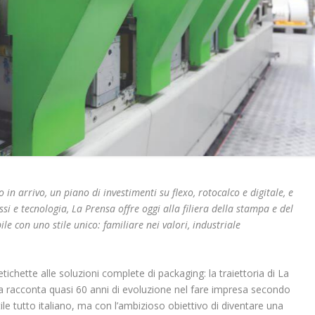
 in arrivo, un piano di investimenti su flexo, rotocalco e digitale, e
i e tecnologia, La Prensa offre oggi alla filiera della stampa e del
le con uno stile unico: familiare nei valori, industriale
etichette alle soluzioni complete di packaging: la traiettoria di La
 racconta quasi 60 anni di evoluzione nel fare impresa secondo
ile tutto italiano, ma con l’ambizioso obiettivo di diventare una