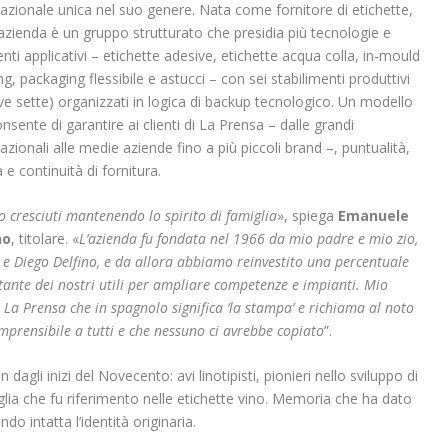
azionale unica nel suo genere. Nata come fornitore di etichette,
’azienda è un gruppo strutturato che presidia più tecnologie e
ti applicativi – etichette adesive, etichette acqua colla, in-mould
ing, packaging flessibile e astucci – con sei stabilimenti produttivi
ve sette) organizzati in logica di backup tecnologico. Un modello
nsente di garantire ai clienti di La Prensa – dalle grandi
azionali alle medie aziende fino a più piccoli brand –, puntualità,
à e continuità di fornitura.
 cresciuti mantenendo lo spirito di famiglia
», spiega
Emanuele
no
, titolare. «
L’azienda fu fondata nel 1966 da mio padre e mio zio,
 e Diego Delfino, e da allora abbiamo reinvestito una percentuale
ante dei nostri utili per ampliare competenze e impianti. Mio
 La Prensa che in spagnolo significa ‘la stampa’ e richiama al noto
rensibile a tutti e che nessuno ci avrebbe copiato
”.
n dagli inizi del Novecento: avi linotipisti, pionieri nello sviluppo di
lia che fu riferimento nelle etichette vino. Memoria che ha dato
o intatta l’identità originaria.