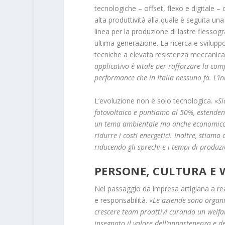
tecnologiche – offset, flexo e digitale –
alta produttività alla quale è seguita u
linea per la produzione di lastre flessogr
ultima generazione. La ricerca e sviluppo
tecniche a elevata resistenza meccanica, 
applicativo è vitale per rafforzare la comp
performance che in Italia nessuno fa. L’i
L’evoluzione non è solo tecnologica. «
Si
fotovoltaico e puntiamo al 50%, estenden
un tema ambientale ma anche economico: c
ridurre i costi energetici. Inoltre, stiamo
riducendo gli sprechi e i tempi di produz
PERSONE, CULTURA E 
Nel passaggio da impresa artigiana a rea
e responsabilità. «
Le aziende sono organi
crescere team proattivi curando un welfa
insegnato il valore dell’appartenenza e 