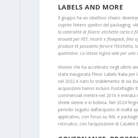
LABELS AND MORE
Il gruppo ha un obiettivo chiaro: diventa
coprire l’intero spettro del packaging. «
M
la centralità di filiera: etichette carta e 
around per PET, incarti e flowpack, fino ag
produce tè possiamo fornire l’etichetta, l
qualitativi. La stessa logica vale per una 
Visione che ha accelerato negli ultimi an
stata inaugurata Flexo Labels Italia per l
nel 2022 è nato lo stabilimento di via Bu
acquisizioni hanno incluso Fusteltaglio Ita
commerciali mentre nel 2016 è entrata n
shrink sleeve e in bobina. Nel 2024 l’ingr
periodo seguito dall’acquisto di realtà s
applicativo, con focus su IML e packaging 
rotocalco, con l’acquisizione di Casalini &