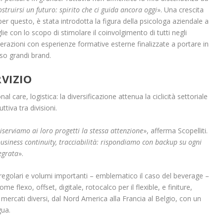
truirsi un futuro: spirito che ci guida ancora oggi
». Una crescita
per questo, è stata introdotta la figura della psicologa aziendale a
ie con lo scopo di stimolare il coinvolgimento di tutti negli
nerazioni con esperienze formative esterne finalizzate a portare in
o grandi brand.
RVIZIO
are, logistica: la diversificazione attenua la ciclicità settoriale
tiva tra divisioni.
riserviamo ai loro progetti la stessa attenzione
», afferma Scopelliti.
business continuity, tracciabilità: rispondiamo con backup su ogni
tegrata
».
 regolari e volumi importanti – emblematico il caso del beverage –
 flexo, offset, digitale, rotocalco per il flexible, e finiture,
mercati diversi, dal Nord America alla Francia al Belgio, con un
gua.