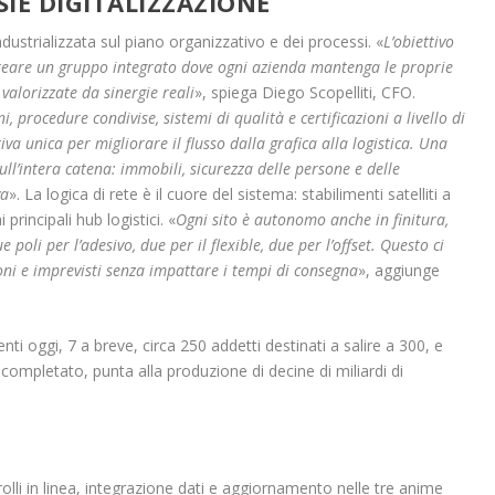
IE DIGITALIZZAZIONE
dustrializzata sul piano organizzativo e dei processi. «
L’obiettivo
reare un gruppo integrato dove ogni azienda mantenga le proprie
 valorizzate da sinergie reali
», spiega Diego Scopelliti, CFO.
procedure condivise, sistemi di qualità e certificazioni a livello di
a unica per migliorare il flusso dalla grafica alla logistica. Una
ll’intera catena: immobili, sicurezza delle persone e delle
va
». La logica di rete è il cuore del sistema: stabilimenti satelliti a
principali hub logistici. «
Ogni sito è autonomo anche in finitura,
poli per l’adesivo, due per il flexible, due per l’offset. Questo ci
ni e imprevisti senza impattare i tempi di consegna
», aggiunge
nti oggi, 7 a breve, circa 250 addetti destinati a salire a 300, e
completato, punta alla produzione di decine di miliardi di
lli in linea, integrazione dati e aggiornamento nelle tre anime