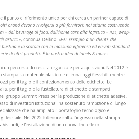
re il punto di riferimento unico per chi cerca un partner capace di
olti brand devono rivolgersi a più fornitori; noi stiamo costruendo
film – dal beverage al food, dall’home care alla logistica – IML, wrap-
li astucci
», continua Delfino. «
Per esempio a un cliente che
a bustina e la scatola con la massima efficienza ed elevati standard
serie di altri prodotti. È la nostra idea di labels & more
».
ni un percorso di crescita organica e per acquisizioni. Nel 2012 è
a stampa su materiale plastico e di imballaggi flessibili, mentre
ozzi per il taglio e il confezionamento delle etichette. Le
lia, per il taglio e la fustellatura di etichette e stampati
el gruppo Summit Press per la produzione di etichette adesive,
esso di investitori istituzionali ha sostenuto l’ambizione di lungo
pecializzate che ha ampliato il portafoglio tecnologico e
flessibile. Nel 2025 l’ulteriore salto: l’ingresso nella stampa
 Viscardi, e l’installazione di una nuova linea flexo.