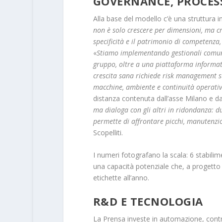
GOVERNANCE, PROCESS
Alla base del modello c’è una struttura in
non è solo crescere per dimensioni, ma c
specificità e il patrimonio di competenza,
«
Stiamo implementando gestionali comuni, 
gruppo, oltre a una piattaforma informativ
crescita sana richiede risk management su
macchine, ambiente e continuità operati
distanza contenuta dall’asse Milano e dai 
ma dialoga con gli altri in ridondanza: due 
permette di affrontare picchi, manutenzio
Scopelliti.
I numeri fotografano la scala: 6 stabilime
una capacità potenziale che, a progetto 
etichette all’anno.
R&D E TECNOLOGIA
La Prensa investe in automazione, contro