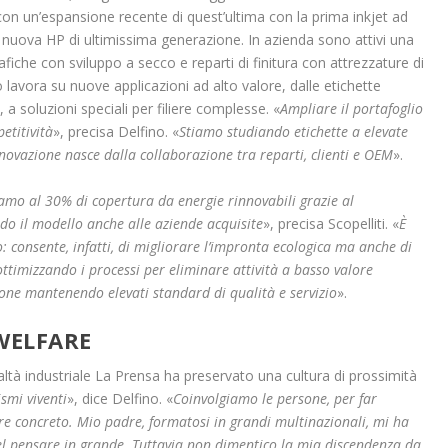
 con un’espansione recente di quest’ultima con la prima inkjet ad
na nuova HP di ultimissima generazione. In azienda sono attivi una
afiche con sviluppo a secco e reparti di finitura con attrezzature di
 lavora su nuove applicazioni ad alto valore, dalle etichette
a soluzioni speciali per filiere complesse. «
Ampliare il portafoglio
etitività
», precisa Delfino. «
Stiamo studiando etichette a elevate
nnovazione nasce dalla collaborazione tra reparti, clienti e OEM
».
amo al 30% di copertura da energie rinnovabili grazie al
do il modello anche alle aziende acquisite
», precisa Scopelliti. «
È
onsente, infatti, di migliorare l’impronta ecologica ma anche di
 ottimizzando i processi per eliminare attività a basso valore
ione mantenendo elevati standard di qualità e servizio
».
WELFARE
ltà industriale La Prensa ha preservato una cultura di prossimità
smi viventi
», dice Delfino. «
Coinvolgiamo le persone, per far
re concreto. Mio padre, formatosi in grandi multinazionali, mi ha
del pensare in grande. Tuttavia non dimentico la mia discendenza da