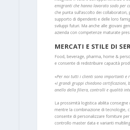
emigranti che hanno lavorato sodo per cos
che punta sull’ascolto dei collaboratori, 
supporto di dipendenti e delle loro famigl
sviluppi futuri. Ma anche alle giovani ge
azienda con competenze maturate press
MERCATI E STILE DI SE
Food, beverage, pharma, home & personal c
e consente di redistribuire capacità produt
«
Per noi tutti i clienti sono importanti e 
«
I grandi gruppi chiedono certificazioni, 
anello della filiera, controlli e qualità in
La prossimità logistica abilita consegne
mentre la combinazione di tecnologie, come
consente di personalizzare forniture per 
controllo master data e varianti multilin