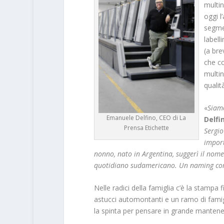
multin
oggi l
segmen
labell
(a bre
che co
multin
qualit
«
Siamo
Emanuele Delfino, CEO di La
Delfi
Prensa Etichette
Sergio
import
nonno, nato in Argentina, suggerì il nome
quotidiano sudamericano. Un naming comp
Nelle radici della famiglia c’è la stampa fi
astucci automontanti e un ramo di famig
la spinta per pensare in grande mantenend