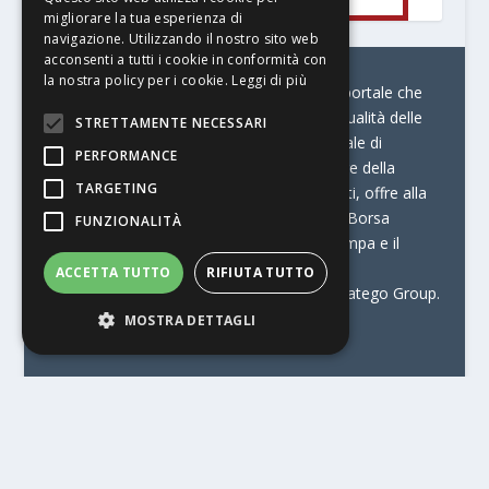
migliorare la tua esperienza di
navigazione. Utilizzando il nostro sito web
acconsenti a tutti i cookie in conformità con
la nostra policy per i cookie.
Leggi di più
© Stratego Group –
stampamedia.net è il portale che
racconta le innovazioni tecnologiche e l’attualità delle
STRETTAMENTE NECESSARI
aziende di stampa e di converting. È il portale di
PERFORMANCE
riferimento per chi opera in Italia nel settore della
TARGETING
comunicazione stampata. Oltre ai contenuti, offre alla
propria community diversi servizi come:
la Borsa
FUNZIONALITÀ
Lavoro, la Print Connection, i Big della Stampa e il
Centro Studi Printing.
ACCETTA TUTTO
RIFIUTA TUTTO
Stampamedia.net è una delle testate di Stratego Group.
MOSTRA DETTAGLI
Partita IVA
07921450156
Contatti
–
Informativa privacy
–
Informativa cookie
–
Web Agency