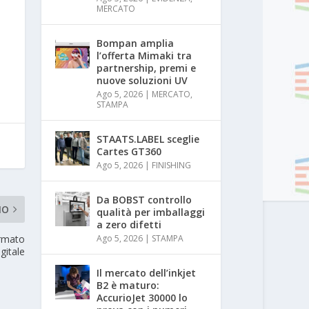
MERCATO
Bompan amplia
l’offerta Mimaki tra
partnership, premi e
nuove soluzioni UV
Ago 5, 2026
|
MERCATO
,
STAMPA
STAATS.LABEL sceglie
Cartes GT360
Ago 5, 2026
|
FINISHING
Da BOBST controllo
MO
qualità per imballaggi
a zero difetti
ormato
Ago 5, 2026
|
STAMPA
igitale
Il mercato dell’inkjet
B2 è maturo:
AccurioJet 30000 lo