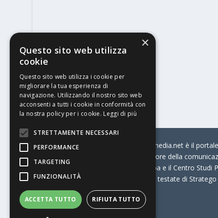
×
Questo sito web utilizza
cookie
Questo sito web utilizza i cookie per
migliorare la tua esperienza di
navigazione. Utilizzando il nostro sito web
acconsenti a tutti i cookie in conformità con
la nostra policy per i cookie.
Leggi di più
STRETTAMENTE NECESSARI
© Stratego Group –
stampamedia.net è il portale 
PERFORMANCE
per chi opera in Italia nel settore della comunica
TARGETING
Connection, i Big della Stampa e il Centro Studi P
FUNZIONALITÀ
Stampamedia.net è una delle testate di Stratego
ACCETTA TUTTO
RIFIUTA TUTTO
Partita IVA
07921450156