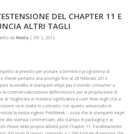
ESTENSIONE DEL CHAPTER 11 E
NCIA ALTRI TAGLI
erito da
Rivista
|
Ott 2, 2012
spetto al previsto per portare a termine il programma di
 e chiede pertanto una proroga fino al 28 febbraio 2013.
mpere la vendita di stampanti inkjet per il mondo consumer a
la commercializzazione dell’inchiostro per la propria base di
di “migliorare in maniera significativa il cash flow negli USA a
ecisione va in realtà in contrasto con quanto annunciato in
tizia la rivista inglese PrintWeek – ossia che le stampanti inkjet
me alla stampa commerciale, alla stampa di packaging e ai
ioni chiave della propria attività post Chapter 11. Parallelamente
iori 200 posti di lavoro, portando a 1.200 il totale di persone che