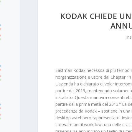
KODAK CHIEDE UN’
ANNU
Ins
Eastman Kodak necessita di più tempo ri
riorganizzazione e uscire dal Chapter 11
L’azienda ha dichiarato di voler interro
partire dal 2013, mantenendo solamente 
installato. Questa manovra consentirebbe 
partire dalla prima metà del 2013.” La d
precedenza da Kodak – sostiene in una no
desktop avrebbero rappresentato, insie
software per il workflow, una delle divis
l’azienda ha annunciato un taglio di ulter