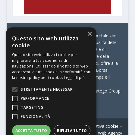
×
© Stratego Group –
stampamedia.net è il portale che
Questo sito web utilizza
racconta le innovazioni tecnologiche e l’attualità delle
cookie
aziende di stampa e di converting. È il portale di
Questo sito web utilizza i cookie per
riferimento per chi opera in Italia nel settore della
migliorare la tua esperienza di
comunicazione stampata. Oltre ai contenuti, offre alla
navigazione. Utilizzando il nostro sito web
propria community diversi servizi come:
la Borsa
acconsenti a tutti i cookie in conformità con
Lavoro, la Print Connection, i Big della Stampa e il
la nostra policy per i cookie.
Leggi di più
Centro Studi Printing.
STRETTAMENTE NECESSARI
Stampamedia.net è una delle testate di Stratego Group.
PERFORMANCE
Partita IVA
07921450156
TARGETING
FUNZIONALITÀ
Contatti
–
Informativa privacy
–
Informativa cookie
–
ACCETTA TUTTO
RIFIUTA TUTTO
Web Agency