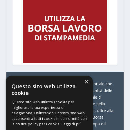
×
© Stratego Group –
stampamedia.net è il portale che
Questo sito web utilizza
racconta le innovazioni tecnologiche e l’attualità delle
cookie
aziende di stampa e di converting. È il portale di
Questo sito web utilizza i cookie per
riferimento per chi opera in Italia nel settore della
migliorare la tua esperienza di
comunicazione stampata. Oltre ai contenuti, offre alla
navigazione. Utilizzando il nostro sito web
propria community diversi servizi come:
la Borsa
acconsenti a tutti i cookie in conformità con
Lavoro, la Print Connection, i Big della Stampa e il
la nostra policy per i cookie.
Leggi di più