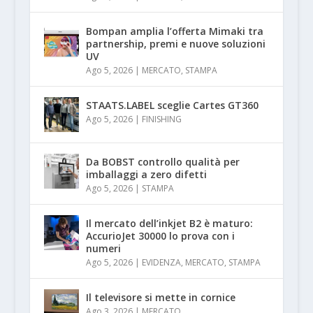
Bompan amplia l’offerta Mimaki tra
partnership, premi e nuove soluzioni
UV
Ago 5, 2026
|
MERCATO
,
STAMPA
STAATS.LABEL sceglie Cartes GT360
Ago 5, 2026
|
FINISHING
Da BOBST controllo qualità per
imballaggi a zero difetti
Ago 5, 2026
|
STAMPA
Il mercato dell’inkjet B2 è maturo:
AccurioJet 30000 lo prova con i
numeri
Ago 5, 2026
|
EVIDENZA
,
MERCATO
,
STAMPA
Il televisore si mette in cornice
Ago 3, 2026
|
MERCATO