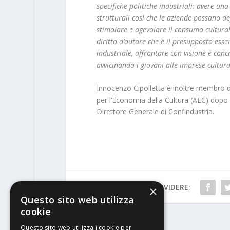
specifiche politiche industriali: avere un
strutturali così che le aziende possano de
stimolare e agevolare il consumo culturale
diritto d’autore che è il presupposto es
industriale, affrontare con visione e con
avvicinando i giovani alle imprese cultura
Innocenzo Cipolletta è inoltre membro de
per l’Economia della Cultura (AEC) dopo 
Direttore Generale di Confindustria.
CONDIVIDERE:
×
Questo sito web utilizza
cookie
Questo sito web utilizza i cookie per