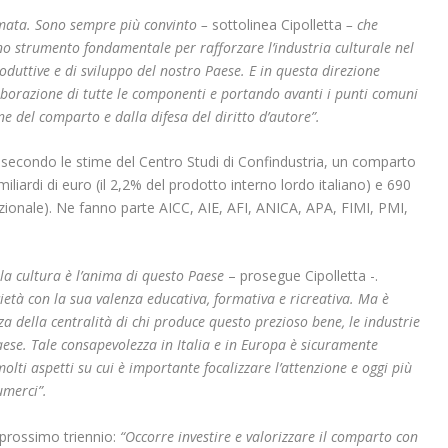
ermata. Sono sempre più convinto –
sottolinea Cipolletta
– che
uno strumento fondamentale per rafforzare l’industria culturale nel
oduttive e di sviluppo del nostro Paese. E in questa direzione
aborazione di tutte le componenti e portando avanti i punti comuni
ne del comparto e dalla difesa del diritto d’autore”.
, secondo le stime del Centro Studi di Confindustria, un comparto
iliardi di euro (il 2,2% del prodotto interno lordo italiano) e 690
nazionale). Ne fanno parte AICC, AIE, AFI, ANICA, APA, FIMI, PMI,
 la cultura è l’anima di questo Paese
– prosegue Cipolletta -.
ietà con la sua valenza educativa, formativa e ricreativa. Ma è
 della centralità di chi produce questo prezioso bene, le industrie
aese. Tale consapevolezza in Italia e in Europa è sicuramente
lti aspetti su cui è importante focalizzare l’attenzione e oggi più
merci”.
l prossimo triennio:
“Occorre investire e valorizzare il comparto con