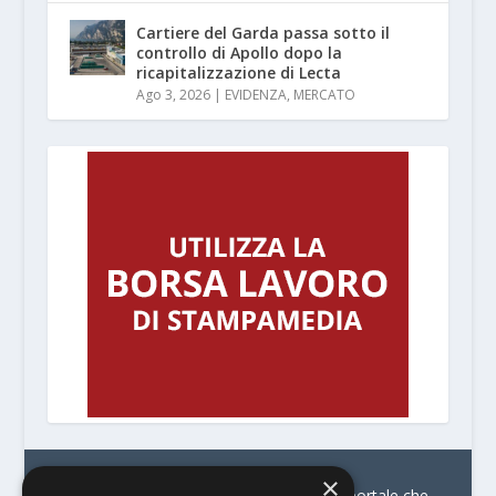
Cartiere del Garda passa sotto il
controllo di Apollo dopo la
ricapitalizzazione di Lecta
Ago 3, 2026
|
EVIDENZA
,
MERCATO
×
© Stratego Group –
stampamedia.net è il portale che