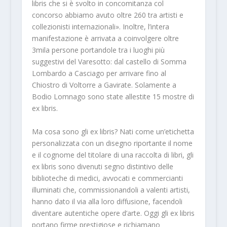
libris che si è svolto in concomitanza col
concorso abbiamo avuto oltre 260 tra artisti e
collezionisti internazionali». Inoltre, l’intera
manifestazione è arrivata a coinvolgere oltre
3mila persone portandole tra i luoghi più
suggestivi del Varesotto: dal castello di Somma
Lombardo a Casciago per arrivare fino al
Chiostro di Voltorre a Gavirate. Solamente a
Bodio Lomnago sono state allestite 15 mostre di
ex libris.
Ma cosa sono gli ex libris? Nati come un’etichetta
personalizzata con un disegno riportante il nome
e il cognome del titolare di una raccolta di libri, gli
ex libris sono divenuti segno distintivo delle
biblioteche di medici, avvocati e commercianti
illuminati che, commissionandoli a valenti artisti,
hanno dato il via alla loro diffusione, facendoli
diventare autentiche opere d’arte. Oggi gli ex libris
portano firme prestigiose e richiamano