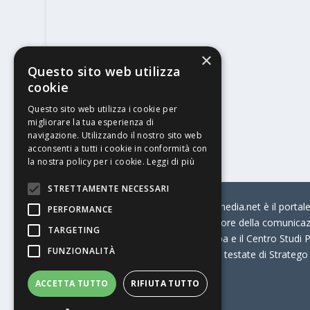
×
Questo sito web utilizza
cookie
Questo sito web utilizza i cookie per
migliorare la tua esperienza di
navigazione. Utilizzando il nostro sito web
acconsenti a tutti i cookie in conformità con
la nostra policy per i cookie.
Leggi di più
STRETTAMENTE NECESSARI
© Stratego Group –
stampamedia.net è il portale 
PERFORMANCE
per chi opera in Italia nel settore della comunica
TARGETING
Connection, i Big della Stampa e il Centro Studi P
FUNZIONALITÀ
Stampamedia.net è una delle testate di Stratego
ACCETTA TUTTO
RIFIUTA TUTTO
Partita IVA
07921450156