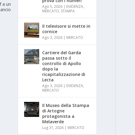
prova con i numeri
f a un
Ago 5, 2026
|
EVIDENZA
,
lancio
MERCATO
,
STAMPA
Il televisore si mette in
cornice
Ago 3, 2026
|
MERCATO
Cartiere del Garda
passa sotto il
controllo di Apollo
dopo la
ricapitalizzazione di
Lecta
Ago 3, 2026
|
EVIDENZA
,
MERCATO
Il Museo della Stampa
di Artogne
protagonista a
Melaverde
Lug 31, 2026
|
MERCATO