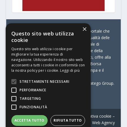
×
© Stratego Group –
stampamedia.net è il portale che
Questo sito web utilizza
racconta le innovazioni tecnologiche e l’attualità delle
cookie
aziende di stampa e di converting. È il portale di
Questo sito web utilizza i cookie per
riferimento per chi opera in Italia nel settore della
migliorare la tua esperienza di
comunicazione stampata. Oltre ai contenuti, offre alla
navigazione. Utilizzando il nostro sito web
propria community diversi servizi come:
la Borsa
acconsenti a tutti i cookie in conformità con
Lavoro, la Print Connection, i Big della Stampa e il
la nostra policy per i cookie.
Leggi di più
Centro Studi Printing.
STRETTAMENTE NECESSARI
Stampamedia.net è una delle testate di Stratego Group.
PERFORMANCE
Partita IVA
07921450156
TARGETING
FUNZIONALITÀ
Contatti
–
Informativa privacy
–
Informativa cookie
–
ACCETTA TUTTO
RIFIUTA TUTTO
Web Agency