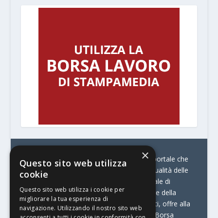
×
© Stratego Group –
stampamedia.net è il portale che
Questo sito web utilizza
racconta le innovazioni tecnologiche e l’attualità delle
cookie
aziende di stampa e di converting. È il portale di
Questo sito web utilizza i cookie per
riferimento per chi opera in Italia nel settore della
migliorare la tua esperienza di
comunicazione stampata. Oltre ai contenuti, offre alla
navigazione. Utilizzando il nostro sito web
propria community diversi servizi come:
la Borsa
acconsenti a tutti i cookie in conformità con