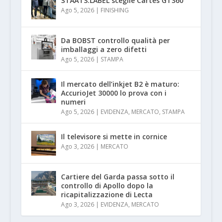
STAATS.LABEL sceglie Cartes GT360
Ago 5, 2026
|
FINISHING
Da BOBST controllo qualità per
imballaggi a zero difetti
Ago 5, 2026
|
STAMPA
Il mercato dell’inkjet B2 è maturo:
AccurioJet 30000 lo prova con i
numeri
Ago 5, 2026
|
EVIDENZA
,
MERCATO
,
STAMPA
Il televisore si mette in cornice
Ago 3, 2026
|
MERCATO
Cartiere del Garda passa sotto il
controllo di Apollo dopo la
ricapitalizzazione di Lecta
Ago 3, 2026
|
EVIDENZA
,
MERCATO