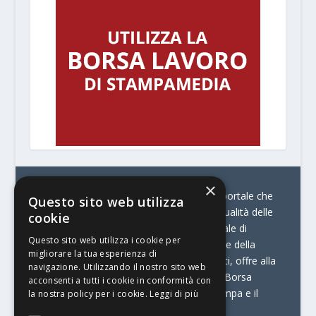
×
© Stratego Group –
stampamedia.net è il portale che
Questo sito web utilizza
racconta le innovazioni tecnologiche e l’attualità delle
cookie
aziende di stampa e di converting. È il portale di
Questo sito web utilizza i cookie per
riferimento per chi opera in Italia nel settore della
migliorare la tua esperienza di
comunicazione stampata. Oltre ai contenuti, offre alla
navigazione. Utilizzando il nostro sito web
propria community diversi servizi come:
la Borsa
acconsenti a tutti i cookie in conformità con
Lavoro, la Print Connection, i Big della Stampa e il
la nostra policy per i cookie.
Leggi di più
Centro Studi Printing.