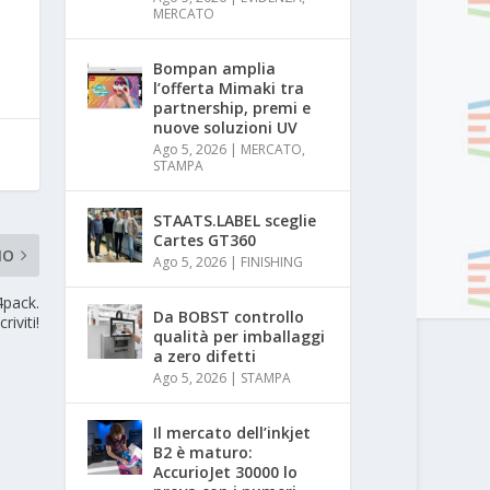
MERCATO
Bompan amplia
l’offerta Mimaki tra
partnership, premi e
nuove soluzioni UV
Ago 5, 2026
|
MERCATO
,
STAMPA
STAATS.LABEL sceglie
Cartes GT360
MO
Ago 5, 2026
|
FINISHING
t4pack.
Da BOBST controllo
criviti!
qualità per imballaggi
a zero difetti
Ago 5, 2026
|
STAMPA
Il mercato dell’inkjet
B2 è maturo:
AccurioJet 30000 lo