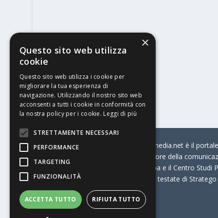
×
Questo sito web utilizza
cookie
Questo sito web utilizza i cookie per
migliorare la tua esperienza di
navigazione. Utilizzando il nostro sito web
acconsenti a tutti i cookie in conformità con
la nostra policy per i cookie.
Leggi di più
STRETTAMENTE NECESSARI
© Stratego Group –
stampamedia.net è il portale 
PERFORMANCE
per chi opera in Italia nel settore della comunica
TARGETING
Connection, i Big della Stampa e il Centro Studi P
FUNZIONALITÀ
Stampamedia.net è una delle testate di Stratego
ACCETTA TUTTO
RIFIUTA TUTTO
Partita IVA
07921450156