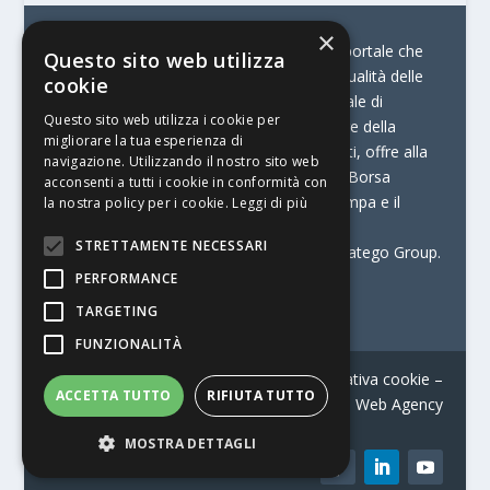
×
© Stratego Group –
stampamedia.net è il portale che
Questo sito web utilizza
racconta le innovazioni tecnologiche e l’attualità delle
cookie
aziende di stampa e di converting. È il portale di
Questo sito web utilizza i cookie per
riferimento per chi opera in Italia nel settore della
migliorare la tua esperienza di
comunicazione stampata. Oltre ai contenuti, offre alla
navigazione. Utilizzando il nostro sito web
propria community diversi servizi come:
la Borsa
acconsenti a tutti i cookie in conformità con
Lavoro, la Print Connection, i Big della Stampa e il
la nostra policy per i cookie.
Leggi di più
Centro Studi Printing.
STRETTAMENTE NECESSARI
Stampamedia.net è una delle testate di Stratego Group.
PERFORMANCE
Partita IVA
07921450156
TARGETING
FUNZIONALITÀ
Contatti
–
Informativa privacy
–
Informativa cookie
–
ACCETTA TUTTO
RIFIUTA TUTTO
Web Agency
MOSTRA DETTAGLI