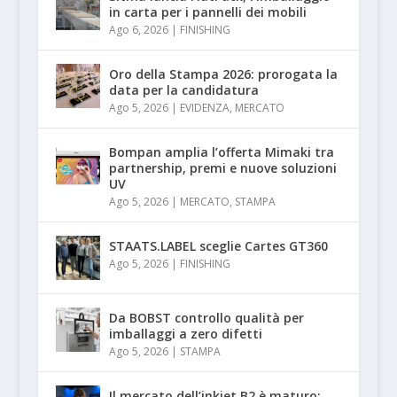
in carta per i pannelli dei mobili
Ago 6, 2026
|
FINISHING
Oro della Stampa 2026: prorogata la
data per la candidatura
Ago 5, 2026
|
EVIDENZA
,
MERCATO
Bompan amplia l’offerta Mimaki tra
partnership, premi e nuove soluzioni
UV
Ago 5, 2026
|
MERCATO
,
STAMPA
STAATS.LABEL sceglie Cartes GT360
Ago 5, 2026
|
FINISHING
Da BOBST controllo qualità per
imballaggi a zero difetti
Ago 5, 2026
|
STAMPA
Il mercato dell’inkjet B2 è maturo: