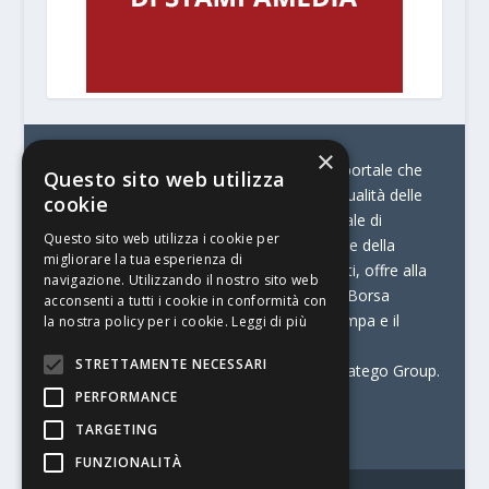
×
© Stratego Group –
stampamedia.net è il portale che
Questo sito web utilizza
racconta le innovazioni tecnologiche e l’attualità delle
cookie
aziende di stampa e di converting. È il portale di
Questo sito web utilizza i cookie per
riferimento per chi opera in Italia nel settore della
migliorare la tua esperienza di
comunicazione stampata. Oltre ai contenuti, offre alla
navigazione. Utilizzando il nostro sito web
propria community diversi servizi come:
la Borsa
acconsenti a tutti i cookie in conformità con
Lavoro, la Print Connection, i Big della Stampa e il
la nostra policy per i cookie.
Leggi di più
Centro Studi Printing.
STRETTAMENTE NECESSARI
Stampamedia.net è una delle testate di Stratego Group.
PERFORMANCE
Partita IVA
07921450156
TARGETING
FUNZIONALITÀ