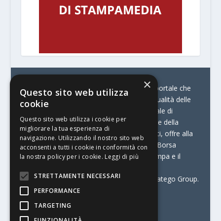
×
© Stratego Group –
stampamedia.net è il portale che
Questo sito web utilizza
racconta le innovazioni tecnologiche e l’attualità delle
cookie
aziende di stampa e di converting. È il portale di
Questo sito web utilizza i cookie per
riferimento per chi opera in Italia nel settore della
migliorare la tua esperienza di
comunicazione stampata. Oltre ai contenuti, offre alla
navigazione. Utilizzando il nostro sito web
propria community diversi servizi come:
la Borsa
acconsenti a tutti i cookie in conformità con
Lavoro, la Print Connection, i Big della Stampa e il
la nostra policy per i cookie.
Leggi di più
Centro Studi Printing.
STRETTAMENTE NECESSARI
Stampamedia.net è una delle testate di Stratego Group.
PERFORMANCE
Partita IVA
07921450156
TARGETING
FUNZIONALITÀ