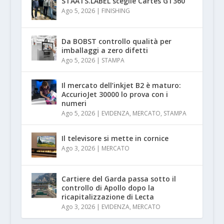
STAATS.LABEL sceglie Cartes GT360
Ago 5, 2026
|
FINISHING
Da BOBST controllo qualità per
imballaggi a zero difetti
Ago 5, 2026
|
STAMPA
Il mercato dell’inkjet B2 è maturo:
AccurioJet 30000 lo prova con i
numeri
Ago 5, 2026
|
EVIDENZA
,
MERCATO
,
STAMPA
Il televisore si mette in cornice
Ago 3, 2026
|
MERCATO
Cartiere del Garda passa sotto il
controllo di Apollo dopo la
ricapitalizzazione di Lecta
Ago 3, 2026
|
EVIDENZA
,
MERCATO