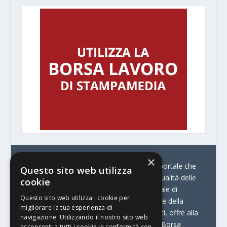
×
© Stratego Group –
stampamedia.net è il portale che
Questo sito web utilizza
racconta le innovazioni tecnologiche e l’attualità delle
cookie
aziende di stampa e di converting. È il portale di
Questo sito web utilizza i cookie per
riferimento per chi opera in Italia nel settore della
migliorare la tua esperienza di
comunicazione stampata. Oltre ai contenuti, offre alla
navigazione. Utilizzando il nostro sito web
propria community diversi servizi come:
la Borsa
acconsenti a tutti i cookie in conformità con