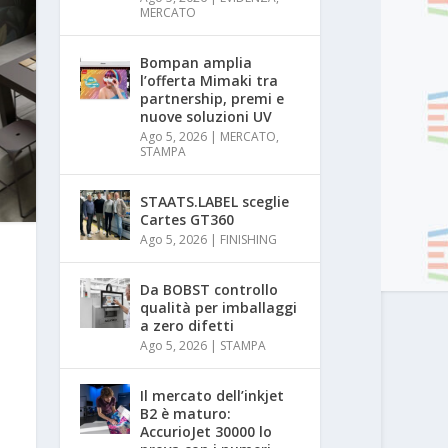
MERCATO
Bompan amplia
l’offerta Mimaki tra
partnership, premi e
nuove soluzioni UV
Ago 5, 2026
|
MERCATO
,
STAMPA
STAATS.LABEL sceglie
Cartes GT360
Ago 5, 2026
|
FINISHING
Da BOBST controllo
qualità per imballaggi
a zero difetti
Ago 5, 2026
|
STAMPA
Il mercato dell’inkjet
B2 è maturo:
AccurioJet 30000 lo