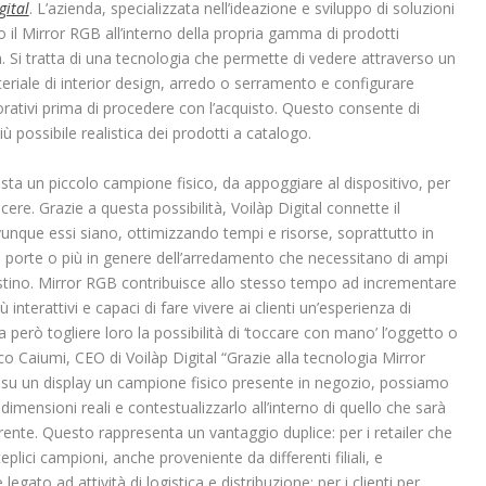
gital
. L’azienda, specializzata nell’ideazione e sviluppo di soluzioni
o il Mirror RGB all’interno della propria gamma di prodotti
. Si tratta di una tecnologia che permette di vedere attraverso un
ateriale di interior design, arredo o serramento e configurare
avorativi prima di procedere con l’acquisto. Questo consente di
 possibile realistica dei prodotti a catalogo.
asta un piccolo campione fisico, da appoggiare al dispositivo, per
ere. Grazie a questa possibilità, Voilàp Digital connette il
ovunque essi siano, ottimizzando tempi e risorse, soprattutto in
e porte o più in genere dell’arredamento che necessitano di ampi
 listino. Mirror RGB contribuisce allo stesso tempo ad incrementare
più interattivi e capaci di fare vivere ai clienti un’esperienza di
za però togliere loro la possibilità di ‘toccare con mano’ l’oggetto o
co Caiumi, CEO di Voilàp Digital “Grazie alla tecnologia Mirror
 su un display un campione fisico presente in negozio, possiamo
dimensioni reali e contestualizzarlo all’interno di quello che sarà
uirente. Questo rappresenta un vantaggio duplice: per i retailer che
lici campioni, anche proveniente da differenti filiali, e
legato ad attività di logistica e distribuzione; per i clienti per