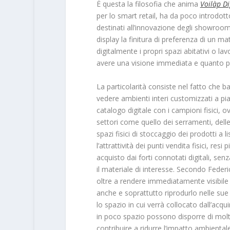
È questa la filosofia che anima
Voilàp Di
per lo smart retail, ha da poco introdott
destinati all’innovazione degli showroom
display la finitura di preferenza di un m
digitalmente i propri spazi abitativi o l
avere una visione immediata e quanto più
La particolarità consiste nel fatto che b
vedere ambienti interi customizzati a piac
catalogo digitale con i campioni fisici, 
settori come quello dei serramenti, dell
spazi fisici di stoccaggio dei prodotti a
l’attrattività dei punti vendita fisici, resi 
acquisto dai forti connotati digitali, sen
il materiale di interesse. Secondo Federi
oltre a rendere immediatamente visibile
anche e soprattutto riprodurlo nelle sue 
lo spazio in cui verrà collocato dall’acq
in poco spazio possono disporre di moltep
contribuire a ridurre l’impatto ambientale 