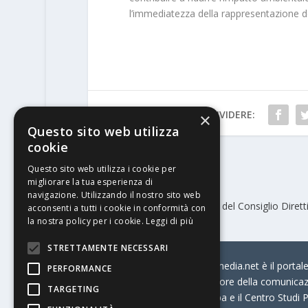
l’immediatezza della rappresentazione del 
CONDIVIDERE:
×
Questo sito web utilizza
cookie
Questo sito web utilizza i cookie per
PRECEDENTE
migliorare la tua esperienza di
navigazione. Utilizzando il nostro sito web
Acimga, nuova composizione del Consiglio Dirett
acconsenti a tutti i cookie in conformità con
la nostra policy per i cookie.
Leggi di più
STRETTAMENTE NECESSARI
© Stratego Group –
stampamedia.net è il portale 
PERFORMANCE
per chi opera in Italia nel settore della comunica
TARGETING
Connection, i Big della Stampa e il Centro Studi P