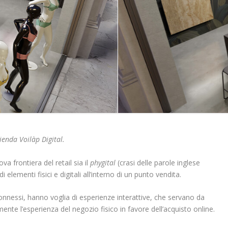
ienda Voilàp Digital.
a frontiera del retail sia il
phygital
(crasi delle parole inglese
i elementi fisici e digitali all’interno di un punto vendita.
nnessi, hanno voglia di esperienze interattive, che servano da
e l’esperienza del negozio fisico in favore dell’acquisto online.