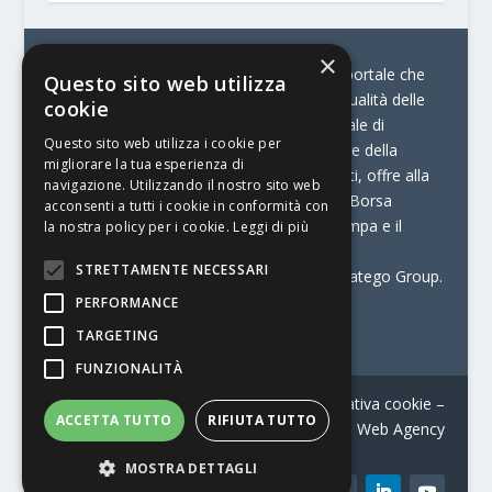
×
© Stratego Group –
stampamedia.net è il portale che
Questo sito web utilizza
racconta le innovazioni tecnologiche e l’attualità delle
cookie
aziende di stampa e di converting. È il portale di
Questo sito web utilizza i cookie per
riferimento per chi opera in Italia nel settore della
migliorare la tua esperienza di
comunicazione stampata. Oltre ai contenuti, offre alla
navigazione. Utilizzando il nostro sito web
propria community diversi servizi come:
la Borsa
acconsenti a tutti i cookie in conformità con
Lavoro, la Print Connection, i Big della Stampa e il
la nostra policy per i cookie.
Leggi di più
Centro Studi Printing.
STRETTAMENTE NECESSARI
Stampamedia.net è una delle testate di Stratego Group.
PERFORMANCE
Partita IVA
07921450156
TARGETING
FUNZIONALITÀ
Contatti
–
Informativa privacy
–
Informativa cookie
–
ACCETTA TUTTO
RIFIUTA TUTTO
Web Agency
MOSTRA DETTAGLI