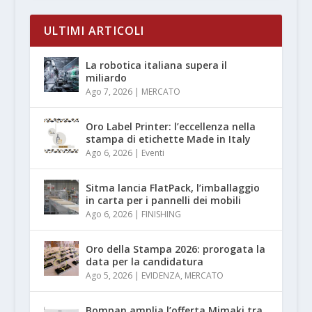
ULTIMI ARTICOLI
La robotica italiana supera il
miliardo
Ago 7, 2026
|
MERCATO
Oro Label Printer: l’eccellenza nella
stampa di etichette Made in Italy
Ago 6, 2026
|
Eventi
Sitma lancia FlatPack, l’imballaggio
in carta per i pannelli dei mobili
Ago 6, 2026
|
FINISHING
Oro della Stampa 2026: prorogata la
data per la candidatura
Ago 5, 2026
|
EVIDENZA
,
MERCATO
Bompan amplia l’offerta Mimaki tra