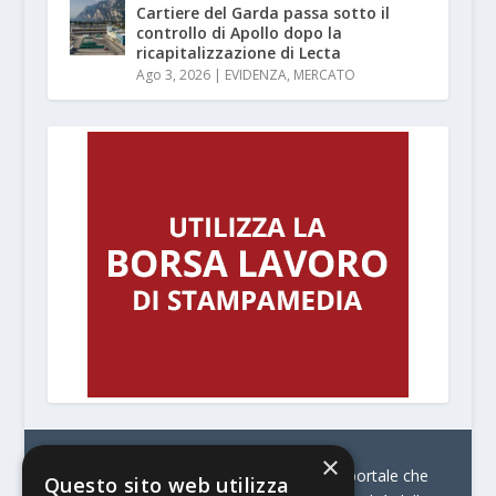
Cartiere del Garda passa sotto il
controllo di Apollo dopo la
ricapitalizzazione di Lecta
Ago 3, 2026
|
EVIDENZA
,
MERCATO
×
© Stratego Group –
stampamedia.net è il portale che
Questo sito web utilizza