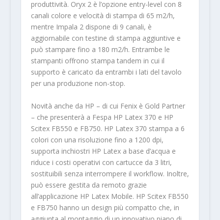
produttività. Oryx 2 è l’opzione entry-level con 8
canali colore e velocità di stampa di 65 m2/h,
mentre Impala 2 dispone di 9 canali, è
aggiornabile con testine di stampa aggiuntive e
può stampare fino a 180 m2/h. Entrambe le
stampanti offrono stampa tandem in cui il
supporto è caricato da entrambi i lati del tavolo
per una produzione non-stop.
Novità anche da HP – di cui Fenix è Gold Partner
– che presenterà a Fespa HP Latex 370 e HP
Scitex FB550 e FB750. HP Latex 370 stampa a 6
colori con una risoluzione fino a 1200 dpi,
supporta inchiostri HP Latex a base d’acqua e
riduce i costi operativi con cartucce da 3 litri,
sostituibili senza interrompere il workflow. Inoltre,
può essere gestita da remoto grazie
all’applicazione HP Latex Mobile. HP Scitex FB550
e FB750 hanno un design più compatto che, in
aggiunta al montaggio di un innovativo piano di