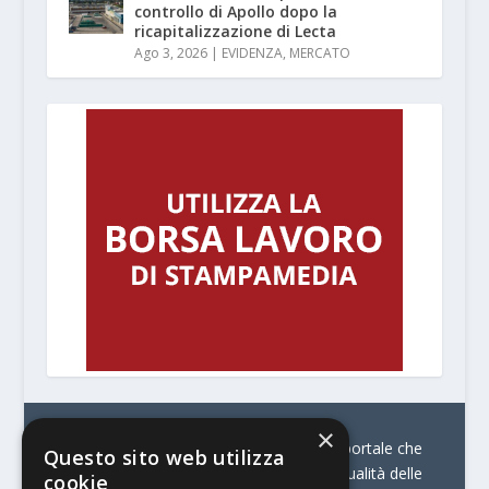
controllo di Apollo dopo la
ricapitalizzazione di Lecta
Ago 3, 2026
|
EVIDENZA
,
MERCATO
×
© Stratego Group –
stampamedia.net è il portale che
Questo sito web utilizza
racconta le innovazioni tecnologiche e l’attualità delle
cookie