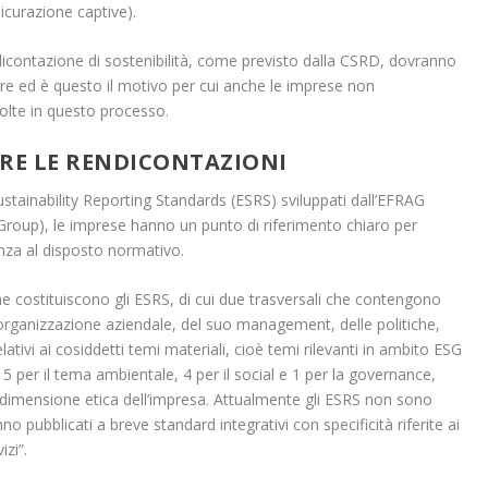
sicurazione captive).
dicontazione di sostenibilità, come previsto dalla CSRD, dovranno
alore ed è questo il motivo per cui anche le imprese non
olte in questo processo.
RE LE RENDICONTAZIONI
stainability Reporting Standards (ESRS) sviluppati dall’EFRAG
Group), le imprese hanno un punto di riferimento chiaro per
enza al disposto normativo.
e costituiscono gli ESRS, di cui due trasversali che contengono
dell’organizzazione aziendale, del suo management, delle politiche,
relativi ai cosiddetti temi materiali, cioè temi rilevanti in ambito ESG
5 per il tema ambientale, 4 per il social e 1 per la governance,
lla dimensione etica dell’impresa. Attualmente gli ESRS non sono
nno pubblicati a breve standard integrativi con specificità riferite ai
izi”.