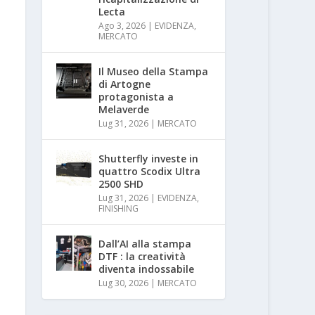
Lecta
Ago 3, 2026
|
EVIDENZA
,
MERCATO
Il Museo della Stampa
di Artogne
protagonista a
Melaverde
Lug 31, 2026
|
MERCATO
Shutterfly investe in
quattro Scodix Ultra
2500 SHD
Lug 31, 2026
|
EVIDENZA
,
FINISHING
Dall’AI alla stampa
DTF : la creatività
diventa indossabile
Lug 30, 2026
|
MERCATO