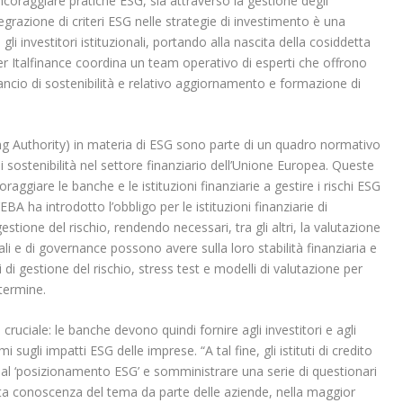
incoraggiare pratiche ESG, sia attraverso la gestione degli
tegrazione di criteri ESG nelle strategie di investimento è una
 gli investitori istituzionali, portando alla nascita della cosiddetta
r Italfinance coordina un team operativo di esperti che offrono
lancio di sostenibilità e relativo aggiornamento e formazione di
ng Authority) in materia di ESG sono parte di un quadro normativo
di sostenibilità nel settore finanziario dell’Unione Europea. Queste
raggiare le banche e le istituzioni finanziarie a gestire i rischi ESG
BA ha introdotto l’obbligo per le istituzioni finanziarie di
gestione del rischio, rendendo necessari, tra gli altri, la valutazione
iali e di governance possono avere sulla loro stabilità finanziaria e
 di gestione del rischio, stress test e modelli di valutazione per
termine.
ruciale: le banche devono quindi fornire agli investitori e agli
sugli impatti ESG delle imprese. “A tal fine, gli istituti di credito
 al ‘posizionamento ESG’ e somministrare una serie di questionari
ta conoscenza del tema da parte delle aziende, nella maggior