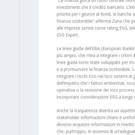
“La finanza gioca un ruolo centrale nell’
investimenti che il credito bancario. L’in
priorità per i gestori di fondi, le banche e
finanza sostenibile” afferma Zana che pe
alle imprese servizi come rating ESG, bi
ESG Expert.
Le linee guida dell’EBA (European Banki
più ampio, che mira a integrare i criteri 
linee guida sono state sviluppate per inco
e a promuovere la finanza sostenibile. L’E
integrare i rischi ESG nei loro sistemi di 
dell’impatto che i fattori ambientali, soc
operativa o la revisione dei loro processi
incorporare considerazioni ESG a lungo 
Anche la trasparenza diventa un aspetto c
stakeholder informazioni chiare e uniformi 
devono acquisire informazioni in merito
che, purtroppo, in assenza di un’adegua