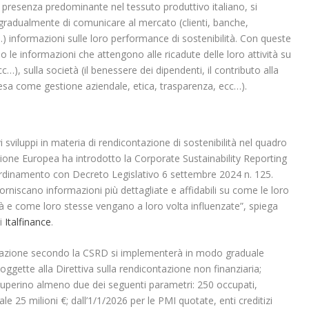
presenza predominante nel tessuto produttivo italiano, si
 gradualmente di comunicare al mercato (clienti, banche,
…) informazioni sulle loro performance di sostenibilità. Con queste
o le informazioni che attengono alle ricadute delle loro attività su
…), sulla società (il benessere dei dipendenti, il contributo alla
esa come gestione aziendale, etica, trasparenza, ecc…).
ivi sviluppi in materia di rendicontazione di sostenibilità nel quadro
one Europea ha introdotto la Corporate Sustainability Reporting
ordinamento con Decreto Legislativo 6 settembre 2024 n. 125.
rniscano informazioni più dettagliate e affidabili su come le loro
età e come loro stesse vengano a loro volta influenzate”, spiega
di
Italfinance
.
ontazione secondo la CSRD si implementerà in modo graduale
soggette alla Direttiva sulla rendicontazione non finanziaria;
 superino almeno due dei seguenti parametri: 250 occupati,
ale 25 milioni €; dall’1/1/2026 per le PMI quotate, enti creditizi