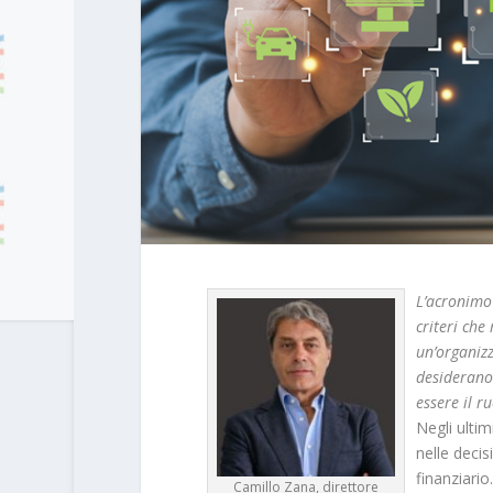
L’acronim
criteri che
un’organizz
desiderano 
essere il r
Negli ultim
nelle deci
finanziario
Camillo Zana, direttore