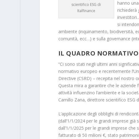
hanno una 
scientifico ESG di
richiederà
Italfinance
investitori
si intendon
ambiente (inquinamento, biodiversità, ecc
comunità, ecc…) e sulla governance (int
IL QUADRO NORMATIVO
“Ci sono stati negli ultimi anni significat
normativo europeo e recentemente l’Uni
Directive (CSRD) – recepita nel nostro 
Questa mira a garantire che le aziende fo
attività influenzino l’ambiente e la soci
Camillo Zana, direttore scientifico ESG 
L’applicazione degli obblighi di rendic
(dall’1/1/2024 per le grandi imprese già 
dall’1/1/2025 per le grandi imprese che
fatturato di 50 milioni €, stato patrimoni