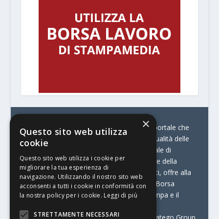
×
© Stratego Group –
stampamedia.net è il portale che
Questo sito web utilizza
racconta le innovazioni tecnologiche e l’attualità delle
cookie
aziende di stampa e di converting. È il portale di
Questo sito web utilizza i cookie per
riferimento per chi opera in Italia nel settore della
migliorare la tua esperienza di
comunicazione stampata. Oltre ai contenuti, offre alla
navigazione. Utilizzando il nostro sito web
propria community diversi servizi come:
la Borsa
acconsenti a tutti i cookie in conformità con
Lavoro, la Print Connection, i Big della Stampa e il
la nostra policy per i cookie.
Leggi di più
Centro Studi Printing.
STRETTAMENTE NECESSARI
Stampamedia.net è una delle testate di Stratego Group.