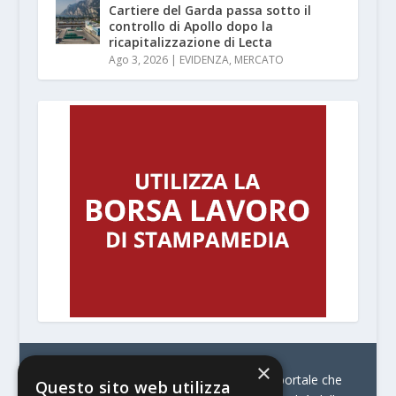
Cartiere del Garda passa sotto il
controllo di Apollo dopo la
ricapitalizzazione di Lecta
Ago 3, 2026
|
EVIDENZA
,
MERCATO
×
© Stratego Group –
stampamedia.net è il portale che
Questo sito web utilizza