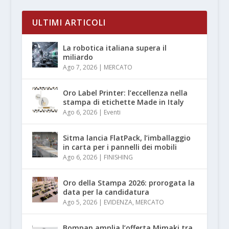
ULTIMI ARTICOLI
La robotica italiana supera il
miliardo
Ago 7, 2026
|
MERCATO
Oro Label Printer: l’eccellenza nella
stampa di etichette Made in Italy
Ago 6, 2026
|
Eventi
Sitma lancia FlatPack, l’imballaggio
in carta per i pannelli dei mobili
Ago 6, 2026
|
FINISHING
Oro della Stampa 2026: prorogata la
data per la candidatura
Ago 5, 2026
|
EVIDENZA
,
MERCATO
Bompan amplia l’offerta Mimaki tra