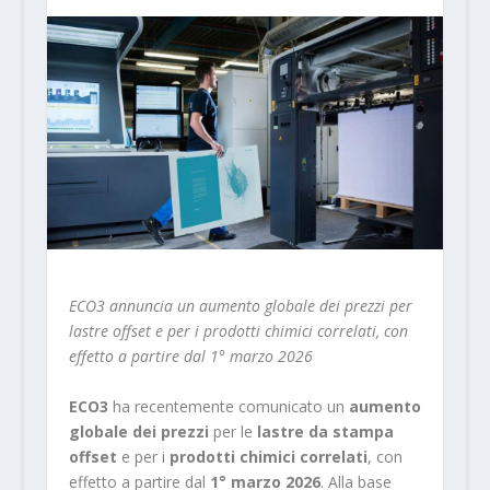
ECO3 annuncia un aumento globale dei prezzi per
lastre offset e per i prodotti chimici correlati, con
effetto a partire dal 1° marzo 2026
ECO3
ha recentemente comunicato un
aumento
globale dei prezzi
per le
lastre da stampa
offset
e per i
prodotti chimici correlati
, con
effetto a partire dal
1° marzo 2026
. Alla base