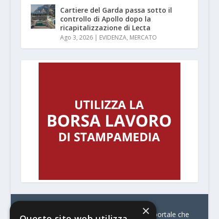
Cartiere del Garda passa sotto il
controllo di Apollo dopo la
ricapitalizzazione di Lecta
Ago 3, 2026
|
EVIDENZA
,
MERCATO
×
© Stratego Group –
stampamedia.net è il portale che
Questo sito web utilizza