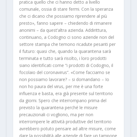
pratica quello che ci hanno detto a livello
comunale, ossia di stare fermi. Con la speranza
che ci dicano che possiamo riprendere al più
presto», fanno sapere – chiedendo di rimanere
anonimi – da quest’altra azienda. Addirittura,
continuano, a Codogno ci sono aziende non del
settore stampa che temono ricadute pesanti per
il futuro: quasi che, quando la quarantena sarà
terminata e tutto sarà risolto, i loro prodotti
siano identificati come “i prodotti di Codogno, il
focolaio del coronavirus”. «Come facciamo se
non possiamo lavorare? – si domandano – Io
non ho paura del virus, per me è una forte
influenza e basta, era già presente sul territorio
da giorni. Spero che interrompano prima del
previsto la quarantena perché le misure
precauzionali ci vogliono, ma per non
interrompere le attività produttive del territorio
avrebbero potuto pensare ad altre misure, come
dare la possibilità alle aziende di fare un tampone