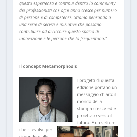
questa esperienza e continui dentro la community
dei professionisti che ogni anno cresce per numero
di persone e di competenze. Stiamo pensando a
una serie di servizi e iniziative che possano
contribuire ad arricchire questo spazio di
innovazione e le persone che lo frequentano.”
Il concept Metamorphosis
I progetti di questa
edizione portano un
messaggio chiaro: il
mondo della
stampa cresce ed è
proiettato verso il
futuro. È un settore
che si evolve per
rispondere alle