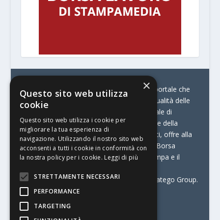
×
© Stratego Group –
stampamedia.net è il portale che
Questo sito web utilizza
racconta le innovazioni tecnologiche e l’attualità delle
cookie
aziende di stampa e di converting. È il portale di
Questo sito web utilizza i cookie per
riferimento per chi opera in Italia nel settore della
migliorare la tua esperienza di
comunicazione stampata. Oltre ai contenuti, offre alla
navigazione. Utilizzando il nostro sito web
propria community diversi servizi come:
la Borsa
acconsenti a tutti i cookie in conformità con
Lavoro, la Print Connection, i Big della Stampa e il
la nostra policy per i cookie.
Leggi di più
Centro Studi Printing.
STRETTAMENTE NECESSARI
Stampamedia.net è una delle testate di Stratego Group.
PERFORMANCE
Partita IVA
07921450156
TARGETING