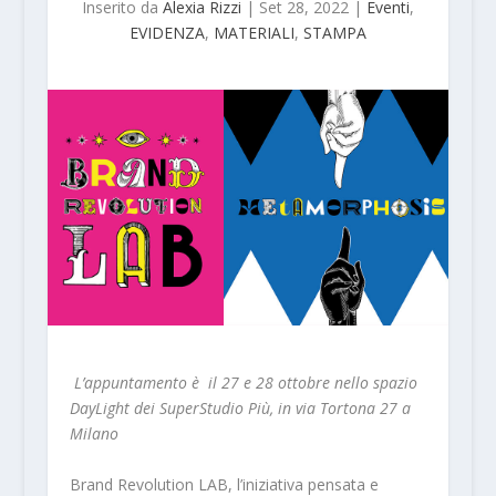
Inserito da
Alexia Rizzi
|
Set 28, 2022
|
Eventi
,
EVIDENZA
,
MATERIALI
,
STAMPA
L’appuntamento è il 27 e 28 ottobre nello spazio
DayLight dei SuperStudio Più, in via Tortona 27 a
Milano
Brand Revolution LAB, l’iniziativa pensata e