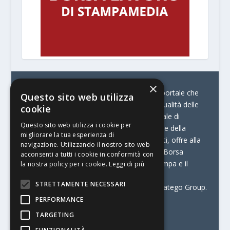
×
© Stratego Group –
stampamedia.net è il portale che
Questo sito web utilizza
racconta le innovazioni tecnologiche e l’attualità delle
cookie
aziende di stampa e di converting. È il portale di
Questo sito web utilizza i cookie per
riferimento per chi opera in Italia nel settore della
migliorare la tua esperienza di
comunicazione stampata. Oltre ai contenuti, offre alla
navigazione. Utilizzando il nostro sito web
propria community diversi servizi come:
la Borsa
acconsenti a tutti i cookie in conformità con
Lavoro, la Print Connection, i Big della Stampa e il
la nostra policy per i cookie.
Leggi di più
Centro Studi Printing.
STRETTAMENTE NECESSARI
Stampamedia.net è una delle testate di Stratego Group.
PERFORMANCE
Partita IVA
07921450156
TARGETING