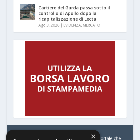
Cartiere del Garda passa sotto il
controllo di Apollo dopo la
ricapitalizzazione di Lecta
Ago 3, 2026
|
EVIDENZA
,
MERCATO
×
© Stratego Group –
stampamedia.net è il portale che