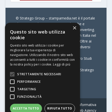
© Stratego Group –
stampamedia.net è il portale
che racconta le innovazioni tecnologiche e
×
l’attualità delle aziende di stampa e di converting.
Questo sito web utilizza
È il portale di riferimento per chi opera in Italia nel
cookie
settore della comunicazione stampata. Oltre ai
Questo sito web utilizza i cookie per
contenuti, offre alla propria community diversi
migliorare la tua esperienza di
servizi come:
la Borsa Lavoro, la Print
navigazione. Utilizzando il nostro sito web
Connection, i Big della Stampa e il Centro Studi
acconsenti a tutti i cookie in conformità con
Printing.
la nostra policy per i cookie.
Leggi di più
Stampamedia.net è una delle testate di Stratego
STRETTAMENTE NECESSARI
Group.
PERFORMANCE
Partita IVA
07921450156
TARGETING
FUNZIONALITÀ
Contatti
–
Informativa privacy
–
Informativa
ACCETTA TUTTO
RIFIUTA TUTTO
cookie
–
Web Agency