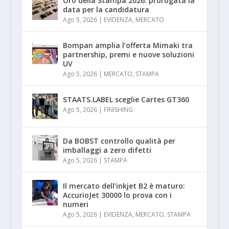
Oro della Stampa 2026: prorogata la
data per la candidatura
Ago 5, 2026
|
EVIDENZA
,
MERCATO
Bompan amplia l’offerta Mimaki tra
partnership, premi e nuove soluzioni
UV
Ago 5, 2026
|
MERCATO
,
STAMPA
STAATS.LABEL sceglie Cartes GT360
Ago 5, 2026
|
FINISHING
Da BOBST controllo qualità per
imballaggi a zero difetti
Ago 5, 2026
|
STAMPA
Il mercato dell’inkjet B2 è maturo:
AccurioJet 30000 lo prova con i
numeri
Ago 5, 2026
|
EVIDENZA
,
MERCATO
,
STAMPA