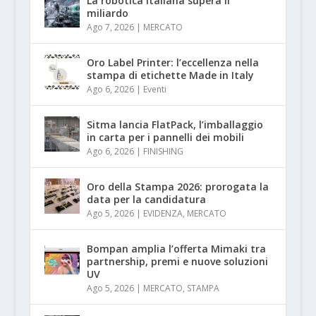
La robotica italiana supera il
miliardo
Ago 7, 2026
|
MERCATO
Oro Label Printer: l’eccellenza nella
stampa di etichette Made in Italy
Ago 6, 2026
|
Eventi
Sitma lancia FlatPack, l’imballaggio
in carta per i pannelli dei mobili
Ago 6, 2026
|
FINISHING
Oro della Stampa 2026: prorogata la
data per la candidatura
Ago 5, 2026
|
EVIDENZA
,
MERCATO
Bompan amplia l’offerta Mimaki tra
partnership, premi e nuove soluzioni
UV
Ago 5, 2026
|
MERCATO
,
STAMPA