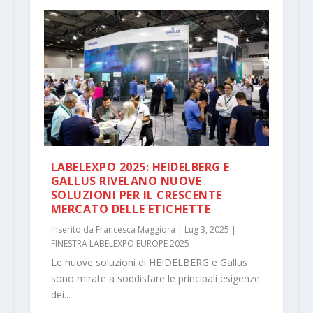
LABELEXPO 2025: HEIDELBERG E
GALLUS RIVELANO NUOVE
SOLUZIONI PER IL CRESCENTE
MERCATO DELLE ETICHETTE
Inserito da
Francesca Maggiora
|
Lug 3, 2025
|
FINESTRA LABELEXPO EUROPE 2025
Le nuove soluzioni di HEIDELBERG e Gallus
sono mirate a soddisfare le principali esigenze
dei...