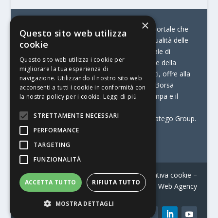
×
© Stratego Group –
stampamedia.net è il portale che
Questo sito web utilizza
racconta le innovazioni tecnologiche e l’attualità delle
cookie
aziende di stampa e di converting. È il portale di
Questo sito web utilizza i cookie per
riferimento per chi opera in Italia nel settore della
migliorare la tua esperienza di
comunicazione stampata. Oltre ai contenuti, offre alla
navigazione. Utilizzando il nostro sito web
propria community diversi servizi come:
la Borsa
acconsenti a tutti i cookie in conformità con
Lavoro, la Print Connection, i Big della Stampa e il
la nostra policy per i cookie.
Leggi di più
Centro Studi Printing.
STRETTAMENTE NECESSARI
Stampamedia.net è una delle testate di Stratego Group.
PERFORMANCE
Partita IVA
07921450156
TARGETING
FUNZIONALITÀ
Contatti
–
Informativa privacy
–
Informativa cookie
–
ACCETTA TUTTO
RIFIUTA TUTTO
Web Agency
MOSTRA DETTAGLI