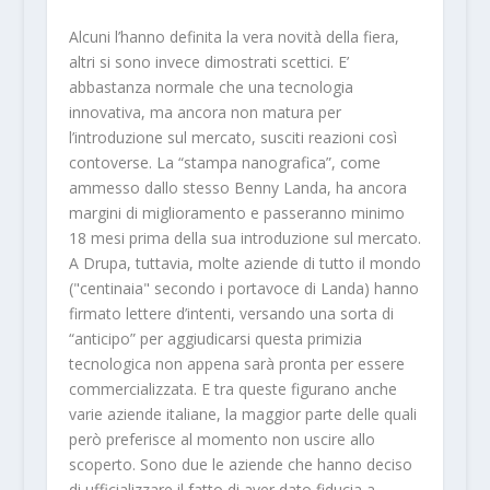
Alcuni l’hanno definita la vera novità della fiera,
altri si sono invece dimostrati scettici. E’
abbastanza normale che una tecnologia
innovativa, ma ancora non matura per
l’introduzione sul mercato, susciti reazioni così
contoverse. La “stampa nanografica”, come
ammesso dallo stesso Benny Landa, ha ancora
margini di miglioramento e passeranno minimo
18 mesi prima della sua introduzione sul mercato.
A Drupa, tuttavia, molte aziende di tutto il mondo
("centinaia" secondo i portavoce di Landa) hanno
firmato lettere d’intenti, versando una sorta di
“anticipo” per aggiudicarsi questa primizia
tecnologica non appena sarà pronta per essere
commercializzata. E tra queste figurano anche
varie aziende italiane, la maggior parte delle quali
però preferisce al momento non uscire allo
scoperto. Sono due le aziende che hanno deciso
di ufficializzare il fatto di aver dato fiducia a