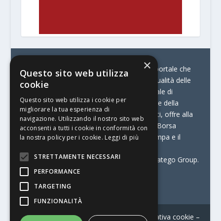
×
© Stratego Group –
stampamedia.net è il portale che
Questo sito web utilizza
racconta le innovazioni tecnologiche e l’attualità delle
cookie
aziende di stampa e di converting. È il portale di
Questo sito web utilizza i cookie per
riferimento per chi opera in Italia nel settore della
migliorare la tua esperienza di
comunicazione stampata. Oltre ai contenuti, offre alla
navigazione. Utilizzando il nostro sito web
propria community diversi servizi come:
la Borsa
acconsenti a tutti i cookie in conformità con
Lavoro, la Print Connection, i Big della Stampa e il
la nostra policy per i cookie.
Leggi di più
Centro Studi Printing.
STRETTAMENTE NECESSARI
Stampamedia.net è una delle testate di Stratego Group.
PERFORMANCE
Partita IVA
07921450156
TARGETING
FUNZIONALITÀ
Contatti
–
Informativa privacy
–
Informativa cookie
–